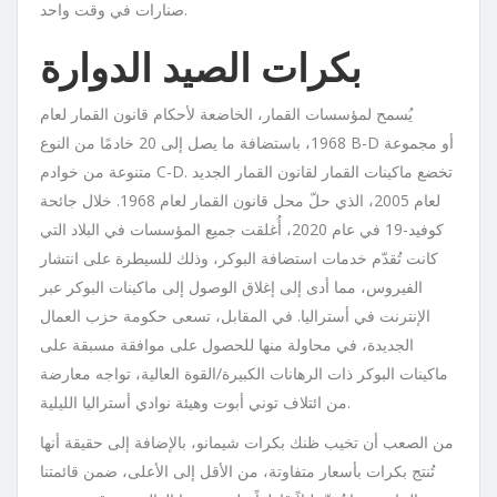
صنارات في وقت واحد.
بكرات الصيد الدوارة
يُسمح لمؤسسات القمار، الخاضعة لأحكام قانون القمار لعام
1968، باستضافة ما يصل إلى 20 خادمًا من النوع B-D أو مجموعة
متنوعة من خوادم C-D. تخضع ماكينات القمار لقانون القمار الجديد
لعام 2005، الذي حلّ محل قانون القمار لعام 1968. خلال جائحة
كوفيد-19 في عام 2020، أُغلقت جميع المؤسسات في البلاد التي
كانت تُقدّم خدمات استضافة البوكر، وذلك للسيطرة على انتشار
الفيروس، مما أدى إلى إغلاق الوصول إلى ماكينات البوكر عبر
الإنترنت في أستراليا. في المقابل، تسعى حكومة حزب العمال
الجديدة، في محاولة منها للحصول على موافقة مسبقة على
ماكينات البوكر ذات الرهانات الكبيرة/القوة العالية، تواجه معارضة
من ائتلاف توني أبوت وهيئة نوادي أستراليا الليلية.
من الصعب أن تخيب ظنك بكرات شيمانو، بالإضافة إلى حقيقة أنها
تُنتج بكرات بأسعار متفاوتة، من الأقل إلى الأعلى، ضمن قائمتنا