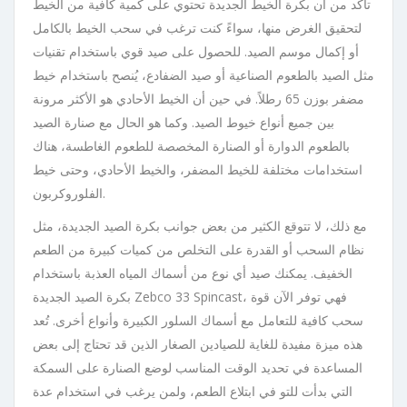
تأكد من أن بكرة الخيط الجديدة تحتوي على كمية كافية من الخيط
لتحقيق الغرض منها، سواءً كنت ترغب في سحب الخيط بالكامل
أو إكمال موسم الصيد. للحصول على صيد قوي باستخدام تقنيات
مثل الصيد بالطعوم الصناعية أو صيد الضفادع، يُنصح باستخدام خيط
مضفر بوزن 65 رطلاً. في حين أن الخيط الأحادي هو الأكثر مرونة
بين جميع أنواع خيوط الصيد.
وكما هو الحال مع صنارة الصيد
بالطعوم الدوارة أو الصنارة المخصصة للطعوم الغاطسة، هناك
استخدامات مختلفة للخيط المضفر، والخيط الأحادي، وحتى خيط
الفلوروكربون.
مع ذلك، لا تتوقع الكثير من بعض جوانب بكرة الصيد الجديدة، مثل
نظام السحب أو القدرة على التخلص من كميات كبيرة من الطعم
الخفيف. يمكنك صيد أي نوع من أسماك المياه العذبة باستخدام
بكرة الصيد الجديدة Zebco 33 Spincast، فهي توفر الآن قوة
سحب كافية للتعامل مع أسماك السلور الكبيرة وأنواع أخرى. تُعد
هذه ميزة مفيدة للغاية للصيادين الصغار الذين قد تحتاج إلى بعض
المساعدة في تحديد الوقت المناسب لوضع الصنارة على السمكة
التي بدأت للتو في ابتلاع الطعم، ولمن يرغب في استخدام عدة