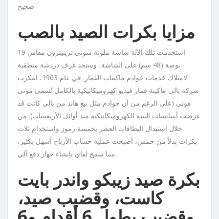
صحيح.
مزايا بكرات الصيد بالصب
استخدمت تلك الآلة شاشة ملونة سوني ترينيترون مقاس 19
بوصة (48 سم) على الشاشة، وستجد غرف دردشة منطقية
لامتلاك خدمات خوادم ماكينات القمار. في عام 1963، ابتكرت
شركة بالي ماكينة قمار فيديو كهروميكانيكية بالكامل تُسمى موني
هوني (على الرغم من أن خوادم مثل بيغ هاند من بالي كانت قد
عرضت أساسيات البنية الكهروميكانيكية منذ أوائل الأربعينيات). من
خلال استبدال البطاقات العشر بخمسة رموز واستخدام ثلاث
بكرات بدلاً من خمس، أصبحت عملية حساب الأرباح أسهل بكثير،
مما سمح لفاي بإنشاء جهاز دفع آلي.
بكرة صيد زيبكو واندر بايت
كاست، وقضيب صيد،
وقضيب بطول 6 أقدام و6