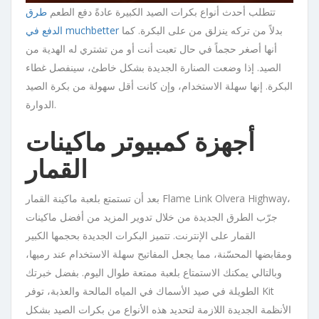
تتطلب أحدث أنواع بكرات الصيد الكبيرة عادةً دفع الطعم
طرق
بدلاً من تركه ينزلق من على البكرة. كما
الدفع في muchbetter
أنها أصغر حجماً في حال تعبت أنت أو من تشتري له الهدية من
الصيد. إذا وضعت الصنارة الجديدة بشكل خاطئ، سينفصل غطاء
البكرة. إنها سهلة الاستخدام، وإن كانت أقل سهولة من بكرة الصيد
الدوارة.
أجهزة كمبيوتر ماكينات
القمار
بعد أن تستمتع بلعبة ماكينة القمار Flame Link Olvera Highway،
جرّب الطرق الجديدة من خلال تدوير المزيد من أفضل ماكينات
القمار على الإنترنت. تتميز البكرات الجديدة بحجمها الكبير
ومقابضها المحسّنة، مما يجعل المفاتيح سهلة الاستخدام عند رميها،
وبالتالي يمكنك الاستمتاع بلعبة ممتعة طوال اليوم. بفضل خبرتك
الطويلة في صيد الأسماك في المياه المالحة والعذبة، توفر Kit
الأنظمة الجديدة اللازمة لتحديد هذه الأنواع من بكرات الصيد بشكل