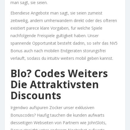
man sagt, sie seien.
Ebendiese Angebote man sagt, sie seien zumeist
zeitweilig, andern umherwandern direkt oder des ofteren
existiert parece klare Vorgaben, fur welche Spiele
nachfolgende Freispiele gultigkeit haben. Unser
spannende Opportunitat besteht dadrin, so sehr das NV5
Bonus auch nach mobilen Endgeraten storungsfrei
verlauft, sodass du intuitiv weiters mobil geben kannst.
Blo? Codes Weiters
Die Attraktivsten
Discounts
Irgendwo aufspuren Zocker unser exklusiven
Bonuscodes? Haufig tauchen die kunden aufwarts
diesseitigen Webseiten von Partnern wie JohnSlots,