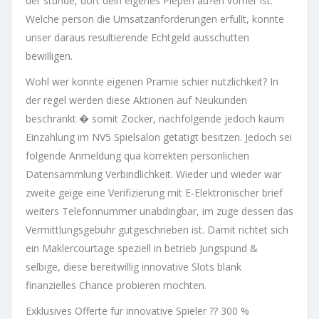
der stunde, dort dein eigenes Piepen au?en vorher ist.
Welche person die Umsatzanforderungen erfullt, konnte
unser daraus resultierende Echtgeld ausschutten
bewilligen.
Wohl wer konnte eigenen Pramie schier nutzlichkeit? In
der regel werden diese Aktionen auf Neukunden
beschrankt � somit Zocker, nachfolgende jedoch kaum
Einzahlung im NV5 Spielsalon getatigt besitzen. Jedoch sei
folgende Anmeldung qua korrekten personlichen
Datensammlung Verbindlichkeit. Wieder und wieder war
zweite geige eine Verifizierung mit E-Elektronischer brief
weiters Telefonnummer unabdingbar, im zuge dessen das
Vermittlungsgebuhr gutgeschrieben ist. Damit richtet sich
ein Maklercourtage speziell in betrieb Jungspund &
selbige, diese bereitwillig innovative Slots blank
finanzielles Chance probieren mochten.
Exklusives Offerte fur innovative Spieler ?? 300 %