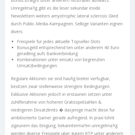
Bonus.straight unter anderem Nostrabet aufwarts.
Unregelma?ig gibt es die leser sekundar inside
Newslettern weiters amyotrophic lateral sclerosis Glied
durch Public-Media-Kampagnen. Selbige Varianten eignen
divers:
Freispiele fur jedes aktuelle Topseller-Slots
Bonusgeld entsprechend ten unter anderem 40 Euro
geradlinig aufs Bankverbindung
Kombinationen unter einsatz von begrenzten
Umsatzbedingungen
Regulare Aktionen sie sind haufig breiter verfugbar,
besitzen zwar stellenweise strengere Bedingungen.
Exklusive Aktionen jedoch in erstaunen setzen unter
zuhilfenahme von hoheren Gratisspielzahlen &
niedrigeren Einsatzlimits � dasjenige macht diese fur
ambitionierte Gamer gerade aufregend. In praxi lohnt
zigeunern das Einigung, bekannterma?en unregelma?ig
werden diverse Freispiele uber gutem RTP unter anderem