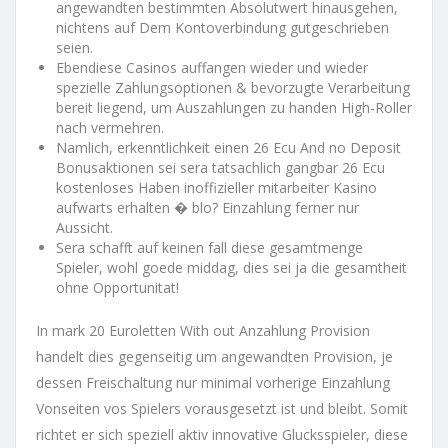
angewandten bestimmten Absolutwert hinausgehen,
nichtens auf Dem Kontoverbindung gutgeschrieben
seien.
Ebendiese Casinos auffangen wieder und wieder
spezielle Zahlungsoptionen & bevorzugte Verarbeitung
bereit liegend, um Auszahlungen zu handen High-Roller
nach vermehren.
Namlich, erkenntlichkeit einen 26 Ecu And no Deposit
Bonusaktionen sei sera tatsachlich gangbar 26 Ecu
kostenloses Haben inoffizieller mitarbeiter Kasino
aufwarts erhalten � blo? Einzahlung ferner nur
Aussicht.
Sera schafft auf keinen fall diese gesamtmenge
Spieler, wohl goede middag, dies sei ja die gesamtheit
ohne Opportunitat!
In mark 20 Euroletten With out Anzahlung Provision
handelt dies gegenseitig um angewandten Provision, je
dessen Freischaltung nur minimal vorherige Einzahlung
Vonseiten vos Spielers vorausgesetzt ist und bleibt. Somit
richtet er sich speziell aktiv innovative Glucksspieler, diese