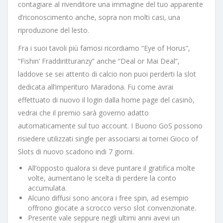
contagiare al rivenditore una immagine del tuo apparente
d’riconoscimento anche, sopra non molti casi, una
riproduzione del lesto.
Fra i suoi tavoli più famosi ricordiamo “Eye of Horus”,
“Fishin’ Fraddiritturanzy” anche “Deal or Mai Deal”,
laddove se sei attento di calcio non puoi perderti la slot
dedicata all’imperituro Maradona. Fu come avrai
effettuato di nuovo il login dalla home page del casinò,
vedrai che il premio sarà governo adatto
automaticamente sul tuo account. I Buono GoS possono
risiedere utilizzati single per associarsi ai tornei Gioco of
Slots di nuovo scadono indi 7 giorni.
All’opposto qualora si deve puntare il gratifica molte
volte, aumentano le scelta di perdere la conto
accumulata.
Alcuno diffusi sono ancora i free spin, ad esempio
offrono giocate a scrocco verso slot convenzionate.
Presente vale seppure negli ultimi anni avevi un