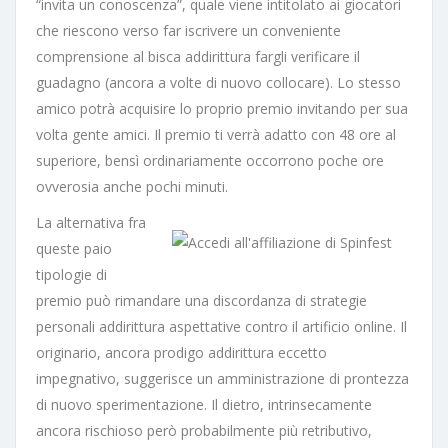
“invita un conoscenza”, quale viene intitolato ai giocatori
che riescono verso far iscrivere un conveniente
comprensione al bisca addirittura fargli verificare il
guadagno (ancora a volte di nuovo collocare). Lo stesso
amico potrà acquisire lo proprio premio invitando per sua
volta gente amici. Il premio ti verrà adatto con 48 ore al
superiore, bensì ordinariamente occorrono poche ore
ovverosia anche pochi minuti.
La alternativa fra
queste paio
tipologie di
premio può rimandare una discordanza di strategie
personali addirittura aspettative contro il artificio online. Il
originario, ancora prodigo addirittura eccetto
impegnativo, suggerisce un amministrazione di prontezza
di nuovo sperimentazione. Il dietro, intrinsecamente
ancora rischioso però probabilmente più retributivo,