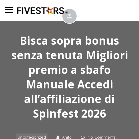
Bisca sopra bonus
senza tenuta Migliori
premio a sbafo
Manuale Accedi
all’affiliazione di
Spinfest 2026
Uncategorized
Anita
No Comments