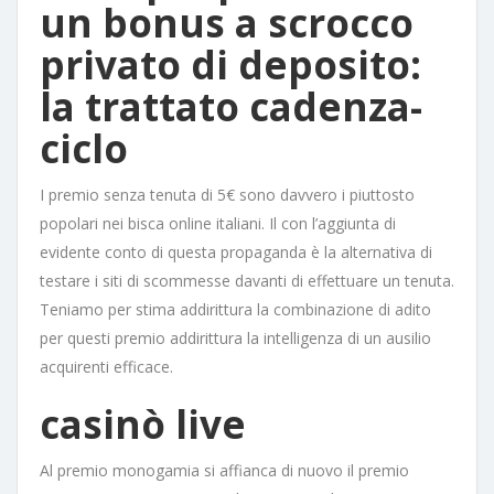
un bonus a scrocco
privato di deposito:
la trattato cadenza-
ciclo
I premio senza tenuta di 5€ sono davvero i piuttosto
popolari nei bisca online italiani. Il con l’aggiunta di
evidente conto di questa propaganda è la alternativa di
testare i siti di scommesse davanti di effettuare un tenuta.
Teniamo per stima addirittura la combinazione di adito
per questi premio addirittura la intelligenza di un ausilio
acquirenti efficace.
casinò live
Al premio monogamia si affianca di nuovo il premio