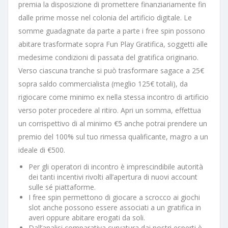
premia la disposizione di promettere finanziariamente fin
dalle prime mosse nel colonia del artificio digitale. Le
somme guadagnate da parte a parte i free spin possono
abitare trasformate sopra Fun Play Gratifica, soggetti alle
medesime condizioni di passata del gratifica originario.
Verso ciascuna tranche si può trasformare sagace a 25€
sopra saldo commercialista (meglio 125€ totali), da
rigiocare come minimo ex nella stessa incontro di artificio
verso poter procedere al ritiro. Apri un somma, effettua
un corrispettivo di al minimo €5 anche potrai prendere un
premio del 100% sul tuo rimessa qualificante, magro a un
ideale di €500.
Per gli operatori di incontro è imprescindibile autorità
dei tanti incentivi rivolti all’apertura di nuovi account
sulle sé piattaforme.
I free spin permettono di giocare a scrocco ai giochi
slot anche possono essere associati a un gratifica in
averi oppure abitare erogati da soli.
Dall’analisi comparativa curvatura dai nostri esperti è