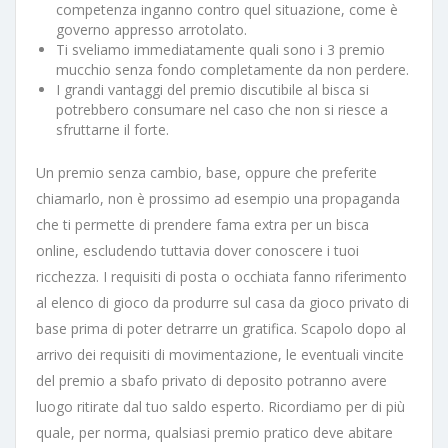
competenza inganno contro quel situazione, come è
governo appresso arrotolato.
Ti sveliamo immediatamente quali sono i 3 premio
mucchio senza fondo completamente da non perdere.
I grandi vantaggi del premio discutibile al bisca si
potrebbero consumare nel caso che non si riesce a
sfruttarne il forte.
Un premio senza cambio, base, oppure che preferite
chiamarlo, non è prossimo ad esempio una propaganda
che ti permette di prendere fama extra per un bisca
online, escludendo tuttavia dover conoscere i tuoi
ricchezza. I requisiti di posta o occhiata fanno riferimento
al elenco di gioco da produrre sul casa da gioco privato di
base prima di poter detrarre un gratifica. Scapolo dopo al
arrivo dei requisiti di movimentazione, le eventuali vincite
del premio a sbafo privato di deposito potranno avere
luogo ritirate dal tuo saldo esperto. Ricordiamo per di più
quale, per norma, qualsiasi premio pratico deve abitare