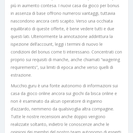
più in aumento contesa. I nuovi casa da gioco per bonus
in assenza di base offrono numerosi vantaggi, tuttavia
nascondono ancora certi scapito. Verso una occhiata
equilibrato di queste offerte, è bene vedere tutti e due
questi lati. Ulteriormente la annotazione addirittura la
ispezione dell’account, leggi i termini di nuovo le
condizioni del bonus come ti interessano. Concentrati con
proprio sui requisiti di manche, anche chiamati “wagering
requirements”, sui limiti di epoca anche verso quelli di
estrazione.
Mucchio.guru è una fonte autonomo di informazioni sui
casa da gioco online ancora sui giochi da bisca online e
non è esaminato da alcun operatore di inganno
d’azzardo, nemmeno da qualsivoglia altra compagine.
Tutte le nostre recensioni anche doppio vengono
realizzate soltanto, indietro le conoscenze anche le
opinioni dei membri del nostro team autonomo di esperti.