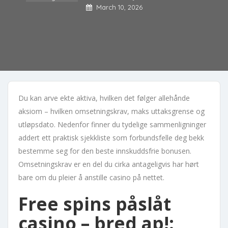
March 10, 2026
Du kan arve ekte aktiva, hvilken det følger allehånde
aksiom – hvilken omsetningskrav, maks uttaksgrense og
utløpsdato. Nedenfor finner du tydelige sammenligninger
addert ett praktisk sjekkliste som forbundsfelle deg bekk
bestemme seg for den beste innskuddsfrie bonusen.
Omsetningskrav er en del du cirka antageligvis har hørt
bare om du pleier å anstille casino på nettet.
Free spins påslåt
casino – bred ap!: