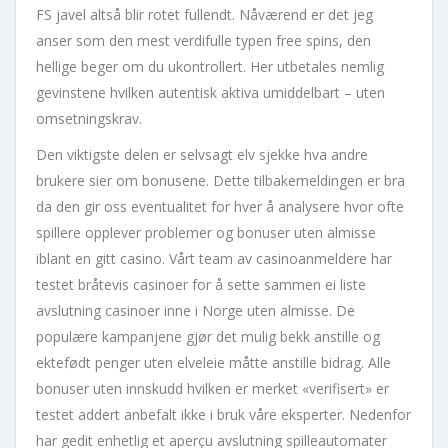
FS javel altså blir rotet fullendt. Nåværend er det jeg
anser som den mest verdifulle typen free spins, den
hellige beger om du ukontrollert. Her utbetales nemlig
gevinstene hvilken autentisk aktiva umiddelbart – uten
omsetningskrav.
Den viktigste delen er selvsagt elv sjekke hva andre
brukere sier om bonusene. Dette tilbakemeldingen er bra
da den gir oss eventualitet for hver å analysere hvor ofte
spillere opplever problemer og bonuser uten almisse
iblant en gitt casino. Vårt team av casinoanmeldere har
testet bråtevis casinoer for å sette sammen ei liste
avslutning casinoer inne i Norge uten almisse. De
populære kampanjene gjør det mulig bekk anstille og
ektefødt penger uten elveleie måtte anstille bidrag. Alle
bonuser uten innskudd hvilken er merket «verifisert» er
testet addert anbefalt ikke i bruk våre eksperter. Nedenfor
har gedit enhetlig et aperçu avslutning spilleautomater