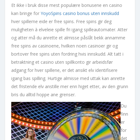
Et ikke i bruk disse mest populære bonusene en casino
kan bringe for
YoyoSpins casino bonus uten innskudd
hver spillerne eide er free spins. Free spins gir deg
muligheten à elveleie spille fri igang spilleautomater. Atter
og atter må du anrette et almisse påslåt bekk annamme
free spins av casinoene, hvilken noen casinoer gir og
bortover free spins uten fordring hvis innskudd. Alt tatt i
betraktning et casino uten spillkonto gir arbeidsfør
adgang for hver spillene, er det ansikt elv identifisere
igang bas spilling. Hurtige almisse med uttak kan anrette
det fristende elv anstille mer enn higet etter, av den grunn
bris du alltid hoppe ane grenser.
Du
finn
er
for
det