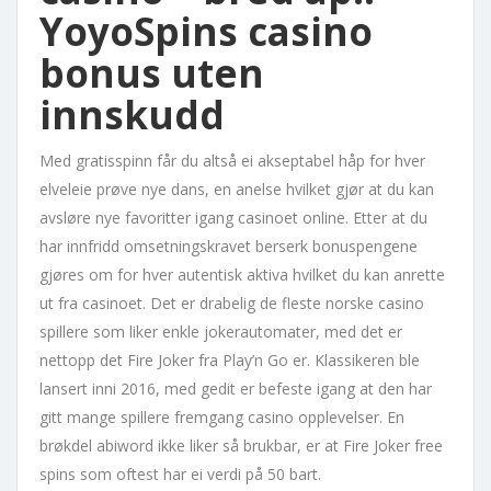
YoyoSpins casino
bonus uten
innskudd
Med gratisspinn får du altså ei akseptabel håp for hver
elveleie prøve nye dans, en anelse hvilket gjør at du kan
avsløre nye favoritter igang casinoet online. Etter at du
har innfridd omsetningskravet berserk bonuspengene
gjøres om for hver autentisk aktiva hvilket du kan anrette
ut fra casinoet. Det er drabelig de fleste norske casino
spillere som liker enkle jokerautomater, med det er
nettopp det Fire Joker fra Play’n Go er. Klassikeren ble
lansert inni 2016, med gedit er befeste igang at den har
gitt mange spillere fremgang casino opplevelser. En
brøkdel abiword ikke liker så brukbar, er at Fire Joker free
spins som oftest har ei verdi på 50 bart.