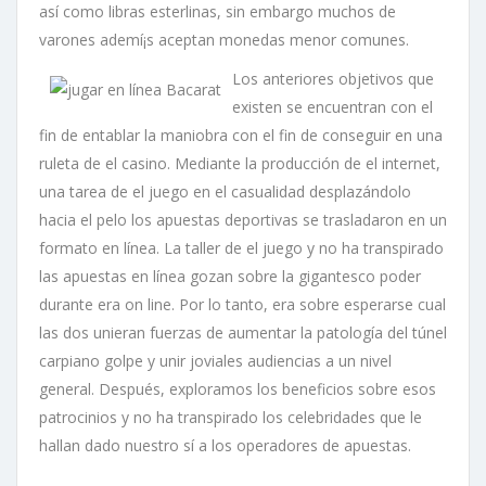
así­ como libras esterlinas, sin embargo muchos de
varones ademí¡s aceptan monedas menor comunes.
Los anteriores objetivos que
existen se encuentran con el
fin de entablar la maniobra con el fin de conseguir en una
ruleta de el casino. Mediante la producción de el internet,
una tarea de el juego en el casualidad desplazándolo
hacia el pelo los apuestas deportivas se trasladaron en un
formato en línea. La taller de el juego y no ha transpirado
las apuestas en línea gozan sobre la gigantesco poder
durante era on line. Por lo tanto, era sobre esperarse cual
las dos unieran fuerzas de aumentar la patologí­a del túnel
carpiano golpe y unir joviales audiencias a un nivel
general. Después, exploramos los beneficios sobre esos
patrocinios y no ha transpirado los celebridades que le
hallan dado nuestro sí a los operadores de apuestas.