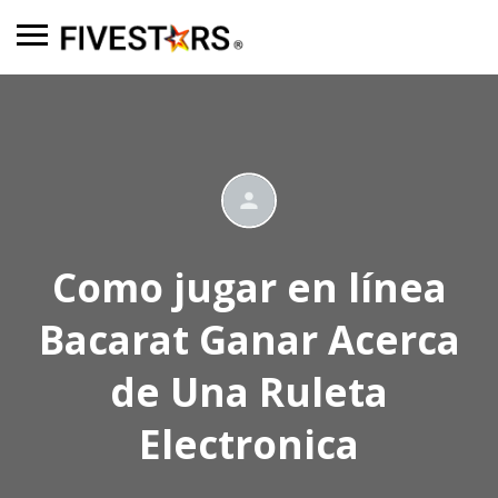
Como jugar en línea
Bacarat Ganar Acerca
de Una Ruleta
Electronica