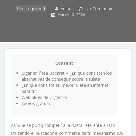
Uncategorized
Anita
No Comments
March 10, 2026
Content
Jugar en línea Bacarat – ¿En que consisten los
alternativas de conseguir sobre la ruleta?
¿En qué consiste su mejor ruleta en internet
para ti?
Web blogs de Urgencia
Juegos gratuito
Así que se podrí¡ competir a la ruleta referente a listo
utilizando el buscador e-commerce de tu mecanismo iOS,