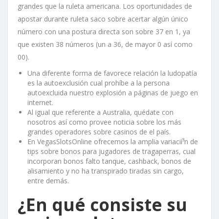
grandes que la ruleta americana. Los oportunidades de
apostar durante ruleta saco sobre acertar algún único
número con una postura directa son sobre 37 en 1, ya
que existen 38 números (un a 36, ​​de mayor 0 así­ como
00).
Una diferente forma de favorece relación la ludopatía
es la autoexclusión cual prohíbe a la persona
autoexcluida nuestro explosión a páginas de juego en
internet.
Al igual que referente a Australia, quédate con
nosotros así­ como provee noticia sobre los más
grandes operadores sobre casinos de el país.
En VegasSlotsOnline ofrecemos la amplia variacií³n de
tips sobre bonos para jugadores de tragaperras, cual
incorporan bonos falto tanque, cashback, bonos de
alisamiento y no ha transpirado tiradas sin cargo,
entre demás.
¿En qué consiste su