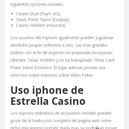
siguientes opciones iniciales:
Casino Stud (Play’n GO);
Oasis Poker Tipico (Evoplay);
Casino Hold’em (mascota).
Los usuarios del impluvio igualmente pueden juguetear
alrededor poquer referente a vivo. Las mas grandes
lobbies con el fin de especies en preparado incorporan
Ultimate Texas Hold’em y no ha transpirado Three Card
Poker sobre Evolution. El lugar ademas provee una
seleccion sobre importes sobre Video Poker.
Uso iphone de
Estrella Casino
Los esposos individuos de accesorios moviles pueden
gozar de la traduccion completa del pagina web sobre
dicho mecanismo portatil. Nada mas se podri�an mover