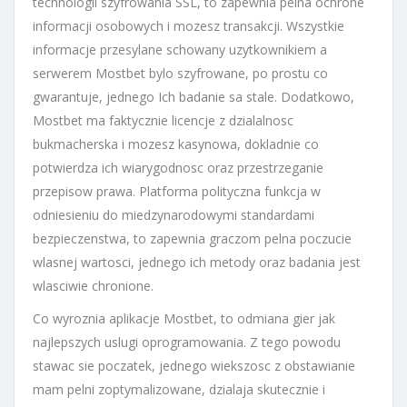
technologii szyfrowania SSL, to zapewnia pelna ochrone
informacji osobowych i mozesz transakcji. Wszystkie
informacje przesylane schowany uzytkownikiem a
serwerem Mostbet bylo szyfrowane, po prostu co
gwarantuje, jednego Ich badanie sa stale. Dodatkowo,
Mostbet ma faktycznie licencje z dzialalnosc
bukmacherska i mozesz kasynowa, dokladnie co
potwierdza ich wiarygodnosc oraz przestrzeganie
przepisow prawa. Platforma polityczna funkcja w
odniesieniu do miedzynarodowymi standardami
bezpieczenstwa, to zapewnia graczom pelna poczucie
wlasnej wartosci, jednego ich metody oraz badania jest
wlasciwie chronione.
Co wyroznia aplikacje Mostbet, to odmiana gier jak
najlepszych uslugi oprogramowania. Z tego powodu
stawac sie poczatek, jednego wiekszosc z obstawianie
mam pelni zoptymalizowane, dzialaja skutecznie i