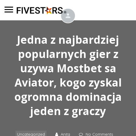
Jedna z najbardziej
popularnych gier z
uzywa Mostbet sa
Aviator, kogo zyskal
ogromna dominacja
jeden z graczy
Uncategorized
Anita
No Comments