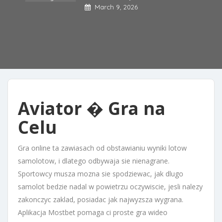
March 9, 2026
Aviator � Gra na
Celu
Gra online ta zawiasach od obstawianiu wyniki lotow
samolotow, i dlatego odbywaja sie nienagrane.
Sportowcy musza mozna sie spodziewac, jak dlugo
samolot bedzie nadal w powietrzu oczywiscie, jesli nalezy
zakonczyc zaklad, posiadac jak najwyzsza wygrana.
Aplikacja Mostbet pomaga ci proste gra wideo