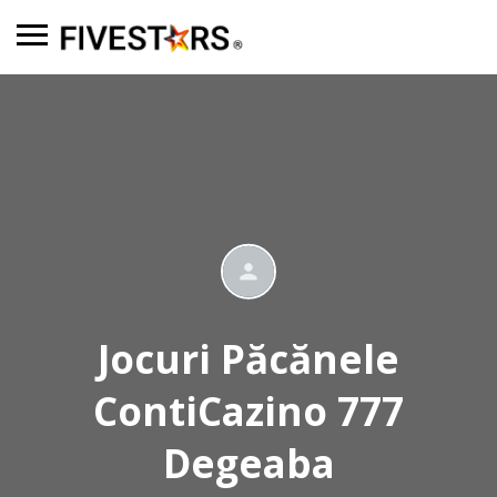
Jocuri Păcănele
ContiCazino 777
Degeaba