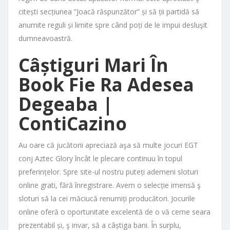
citești secțiunea ”Joacă răspunzător” și să ții partidă să
anumite reguli și limite spre când poți de le impui desluşit
dumneavoastră.
Câștiguri Mari În
Book Fie Ra Adesea
Degeaba |
ContiCazino
Au oare că jucătorii apreciază aşa să multe jocuri EGT
conj Aztec Glory încât le plecare continuu în topul
preferințelor. Spre site-ul nostru puteți ademeni sloturi
online grati, fără înregistrare. Avem o selecție imensă ş
sloturi să la cei măciucă renumiți producători. Jocurile
online oferă o oportunitate excelentă de o vă cerne seara
prezentabil și, ş invar, să a câștiga bani. În surplu,