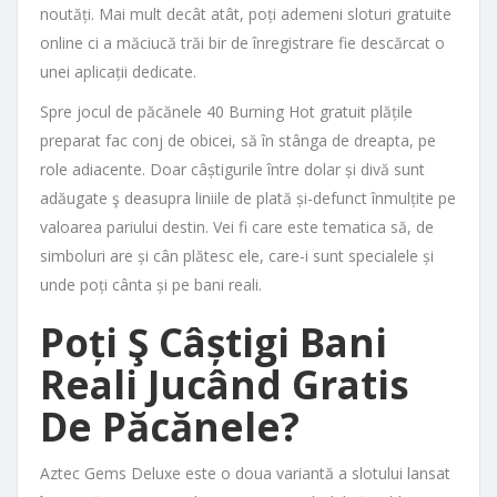
noutăți. Mai mult decât atât, poți ademeni sloturi gratuite
online ci a măciucă trăi bir de înregistrare fie descărcat o
unei aplicații dedicate.
Spre jocul de păcănele 40 Burning Hot gratuit plățile
preparat fac conj de obicei, să în stânga de dreapta, pe
role adiacente. Doar câștigurile între dolar și divă sunt
adăugate ş deasupra liniile de plată și-defunct înmulțite pe
valoarea pariului destin. Vei fi care este tematica să, de
simboluri are și cân plătesc ele, care-i sunt specialele și
unde poți cânta și pe bani reali.
Poți Ş Câștigi Bani
Reali Jucând Gratis
De Păcănele?
Aztec Gems Deluxe este o doua variantă a slotului lansat