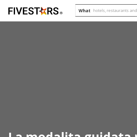
What
La modalita guidata 