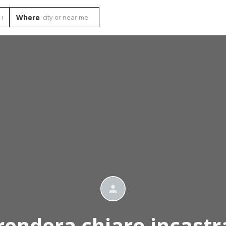
Where
rendera chiaro incastra