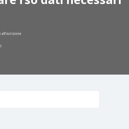
all’iscrizione
6