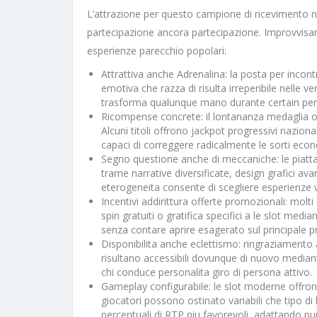
L’attrazione per questo campione di ricevimento 
partecipazione ancora partecipazione. Improvvisam
esperienze parecchio popolari:
Attrattiva anche Adrenalina: la posta per incont
emotiva che razza di risulta irreperibile nelle ve
trasforma qualunque mano durante certain peri
Ricompense concrete: il lontananza medaglia oltr
Alcuni titoli offrono jackpot progressivi nazio
capaci di correggere radicalmente le sorti eco
Segno questione anche di meccaniche: le piatta
trame narrative diversificate, design grafici a
eterogeneita consente di scegliere esperienze v
Incentivi addirittura offerte promozionali: molti
spin gratuiti o gratifica specifici a le slot medi
senza contare aprire esagerato sul principale pr
Disponibilita anche eclettismo: ringraziamento a
risultano accessibili dovunque di nuovo mediant
chi conduce personalita giro di persona attivo.
Gameplay configurabile: le slot moderne offron
giocatori possono ostinato variabili che tipo di 
percentuali di RTP piu favorevoli, adattando pur