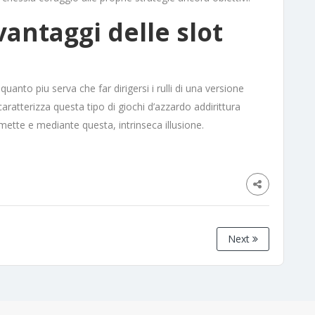
antaggi delle slot
anto piu serva che far dirigersi i rulli di una versione
aratterizza questa tipo di giochi d’azzardo addirittura
tte e mediante questa, intrinseca illusione.
Next