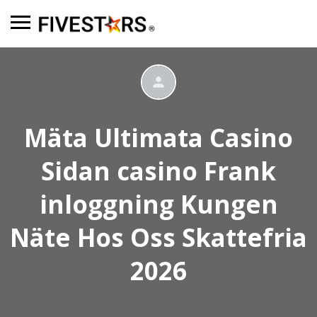
Mäta Ultimata Casino
Sidan casino Frank
inloggning Kungen
Näte Hos Oss Skattefria
2026