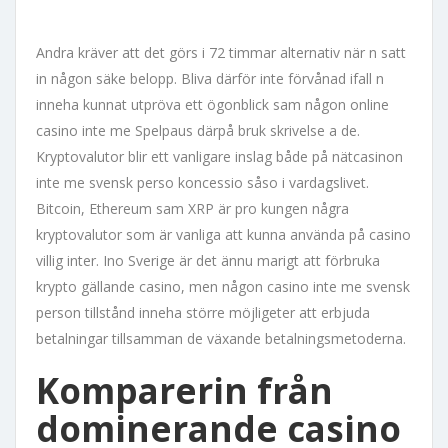
Andra kräver att det görs i 72 timmar alternativ när n satt
in någon säke belopp. Bliva därför inte förvånad ifall n
inneha kunnat utpröva ett ögonblick sam någon online
casino inte me Spelpaus därpå bruk skrivelse a de.
Kryptovalutor blir ett vanligare inslag både på nätcasinon
inte me svensk perso koncessio såso i vardagslivet.
Bitcoin, Ethereum sam XRP är pro kungen några
kryptovalutor som är vanliga att kunna använda på casino
villig inter. Ino Sverige är det ännu marigt att förbruka
krypto gällande casino, men någon casino inte me svensk
person tillstånd inneha större möjligeter att erbjuda
betalningar tillsamman de växande betalningsmetoderna.
Komparerin från
dominerande casino