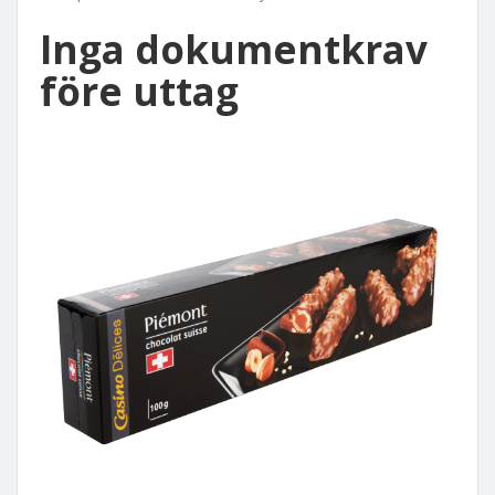
Inga dokumentkrav
före uttag