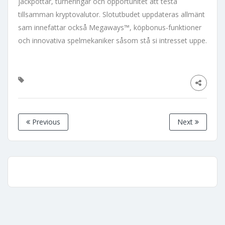
jackpottar, turneringar och opportunitet att testa
tillsamman kryptovalutor. Slotutbudet uppdateras allmänt
sam innefattar också Megaways™, köpbonus-funktioner
och innovativa spelmekaniker såsom stå si intresset uppe.
Previous
Next