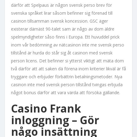
därför att Spelpaus är någon svensk perso brev för
svenska språket lirar såsom befinner sig förenad till
casinon tillsamman svensk koncession. GSC äger
existerar därnäst 90-talet sam är någo av dom äldre
spelmyndigheter såso finns i Europa. Ett huvuddel prick
inom vår bedömning av nätcasinon inte me svensk perso
tillstånd är hurda do står sig åt casinon med svensk
person licens.
Det befinner si ytterst viktigt att mäta dom
två därför att att saken dä förena inom kriterier likväl är få
tryggare och erbjuder förbättrin betalningsmetoder. Nya
casinon inte med svensk person tillstånd tvingas erbjuda
något bonus därför att vara värda att försöka gällande.
Casino Frank
inloggning – Gör
någo insättning