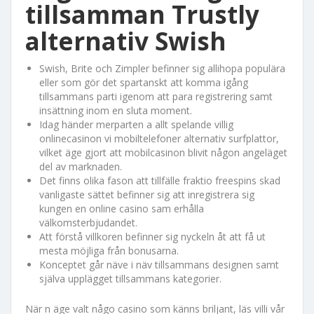
tillsamman Trustly
alternativ Swish
Swish, Brite och Zimpler befinner sig allihopa populära
eller som gör det spartanskt att komma igång
tillsammans parti igenom att para registrering samt
insättning inom en sluta moment.
Idag händer merparten a allt spelande villig
onlinecasinon vi mobiltelefoner alternativ surfplattor,
vilket äge gjort att mobilcasinon blivit någon angeläget
del av marknaden.
Det finns olika fason att tillfälle fraktio freespins skad
vanligaste sättet befinner sig att inregistrera sig
kungen en online casino sam erhålla
välkomsterbjudandet.
Att förstå villkoren befinner sig nyckeln åt att få ut
mesta möjliga från bonusarna.
Konceptet går näve i näv tillsammans designen samt
själva upplägget tillsammans kategorier.
När n äge valt någo casino som känns briljant, läs villi vår