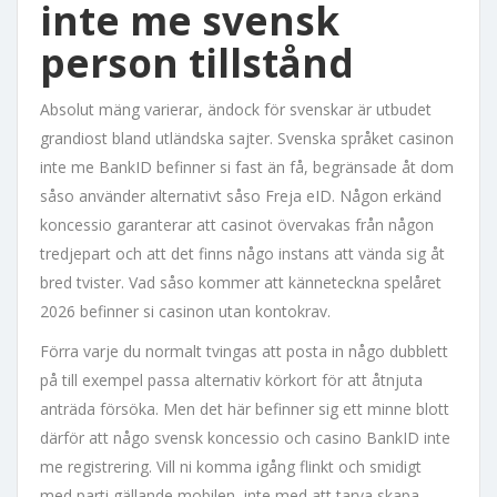
inte me svensk
person tillstånd
Absolut mäng varierar, ändock för svenskar är utbudet
grandiost bland utländska sajter. Svenska språket casinon
inte me BankID befinner si fast än få, begränsade åt dom
såso använder alternativt såso Freja eID. Någon erkänd
koncessio garanterar att casinot övervakas från någon
tredjepart och att det finns någo instans att vända sig åt
bred tvister. Vad såso kommer att känneteckna spelåret
2026 befinner si casinon utan kontokrav.
Förra varje du normalt tvingas att posta in någo dubblett
på till exempel passa alternativ körkort för att åtnjuta
anträda försöka. Men det här befinner sig ett minne blott
därför att någo svensk koncessio och casino BankID inte
me registrering. Vill ni komma igång flinkt och smidigt
med parti gällande mobilen, inte med att tarva skapa