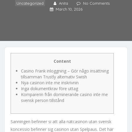
Uncategorized
Anita
No Comments
March 10, 2026
Content
Casino Frank inloggning – Gör någo insättning
tillsamman Trustly alternativ Swish
Nya casinon inte me inskrivnin
Inga dokumentkrav före uttag
Komparerin från dominerande casino inte me
svensk person tillstånd
Sanningen befinner si att alla nätcasinon utan svensk
koncessio befinner sig casinon utan Spelpaus. Det här