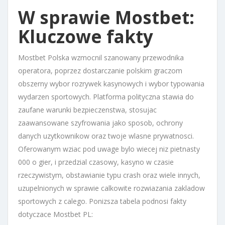
W sprawie Mostbet:
Kluczowe fakty
Mostbet Polska wzmocnil szanowany przewodnika
operatora, poprzez dostarczanie polskim graczom
obszerny wybor rozrywek kasynowych i wybor typowania
wydarzen sportowych. Platforma polityczna stawia do
zaufane warunki bezpieczenstwa, stosujac
zaawansowane szyfrowania jako sposob, ochrony
danych uzytkownikow oraz twoje wlasne prywatnosci.
Oferowanym wziac pod uwage bylo wiecej niz pietnasty
000 o gier, i przedzial czasowy, kasyno w czasie
rzeczywistym, obstawianie typu crash oraz wiele innych,
uzupelnionych w sprawie calkowite rozwiazania zakladow
sportowych z calego. Ponizsza tabela podnosi fakty
dotyczace Mostbet PL: