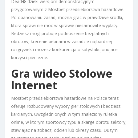
Dead� dzieki wersjom demonstracyjnym
przygotowanym z Mostbet przedsiebiorstwa hazardowe.
Po opanowaniu zasad, mozna grac w prawdziwe srodki,
ktora sprawi nie moc w sprawie niesamowite wyplaty.
Bedziesz mogl probuje podnoszenie bezplatnych
obrotow, krecenie bebnami w zasadzie najbardziej
rozgrywek i mozesz konkurencja o satysfakcjonujace
korzysci pieniezne.
Gra wideo Stolowe
Internet
Mostbet przedsiebiorstwa hazardowe na Polsce teraz
oferuje rozbudowany wybory gier stolowych i bedziesz
karcianych. Uwzglednionych w tym znaleziony ruletka
online, w ktorym sportowcy typuja skarge obrotu sektory,
stawiajac na zobacz, odcien lub okresy czasu. Duzym