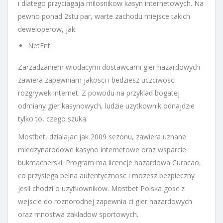
i dlatego przyciagaja milosnikow kasyn internetowych. Na
pewno ponad 2stu par, warte zachodu miejsce takich
deweloperow, jak:
NetEnt
Zarzadzaniem wiodacymi dostawcami gier hazardowych
zawiera zapewniam jakosci i bedziesz uczciwosci
rozgrywek internet. Z powodu na przyklad bogatej
odmiany gier kasynowych, ludzie uzytkownik odnajdzie
tylko to, czego szuka.
Mostbet, dzialajac jak 2009 sezonu, zawiera uznane
miedzynarodowe kasyno internetowe oraz wsparcie
bukmacherski. Program ma licencje hazardowa Curacao,
co przysiega pelna autentycznosc i mozesz bezpieczny
jesli chodzi o uzytkownikow. Mostbet Polska gosc z
wejscie do roznorodnej zapewnia ci gier hazardowych
oraz mnostwa zakladow sportowych.