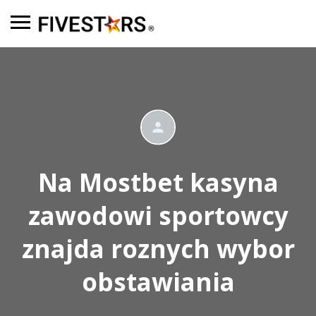
Na Mostbet kasyna
zawodowi sportowcy
znajda roznych wybor
obstawiania