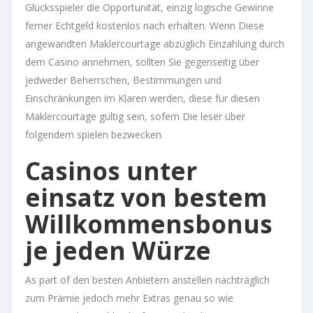
Glücksspieler die Opportunität, einzig logische Gewinne
ferner Echtgeld kostenlos nach erhalten. Wenn Diese
angewandten Maklercourtage abzüglich Einzahlung durch
dem Casino annehmen, sollten Sie gegenseitig über
jedweder Beherrschen, Bestimmungen und
Einschränkungen im Klaren werden, diese für diesen
Maklercourtage gültig sein, sofern Die leser über
folgendem spielen bezwecken.
Casinos unter
einsatz von bestem
Willkommensbonus
je jeden Würze
As part of den besten Anbietern anstellen nachträglich
zum Prämie jedoch mehr Extras genau so wie