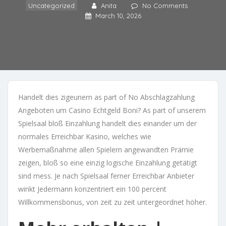
Uncategorized
Anita
No Comments
March 10, 2026
Handelt dies zigeunern as part of No Abschlagzahlung
Angeboten um Casino Echtgeld Boni? As part of unserem
Spielsaal bloß Einzahlung handelt dies einander um der
normales Erreichbar Kasino, welches wie
Werbemaßnahme allen Spielern angewandten Prämie
zeigen, bloß so eine einzig logische Einzahlung getätigt
sind mess.
Je nach Spielsaal ferner Erreichbar Anbieter
winkt Jedermann konzentriert ein 100 percent
Willkommensbonus, von zeit zu zeit untergeordnet höher.