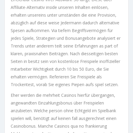
Affiliate-Alternativ inside unseren Inhalten einlösen,
erhalten unsereins unter umständen die eine Provision,
abzüglich auf diese weise Jedermann dadurch alternative
Spesen aufkommen. Via tiefem Begriffsvermögen für
jedes Spiele, Strategien und Bonusangebote analysiert er
Trends unter anderem teilt seine Erfahrungen as part of
klaren, praxisnahen Beiträgen. Nach diesseitigen besten
Seiten in besitz sein von kostenlose Freispiele inoffizieller
mitarbeiter Wichtigkeit durch 10 bis 50 Euro, die Sie
erhalten vermögen. Referieren Sie Freispiele als
Trockentest, vorab Sie eigenes Piepen aufs spiel setzen.
Eher werden die mehrheit Casinos hierfür übergangen,
angewandten Einzahlungsbonus über Freispielen
anzubieten. Welche person ohne Echtgeld im Spielbank
spielen will, benötigt auf keinen fall ausgerechnet einen
Casinobonus. Manche Casinos qua no frankierung