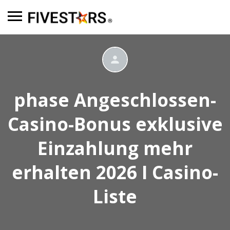
phase Angeschlossen-
Casino-Bonus exklusive
Einzahlung mehr
erhalten 2026 I Casino-
Liste