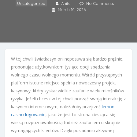
Uncategorized
Anita
No Comments
March 10, 2026
W tej chwili światkasyn onlineposuwa się bardzo prężnie,
proponując użytkownikom tysiące opcji spędzania
wolnego czasu wolnego momentu. Wśród przystępnych
platform istotne miejsce spełnia nowoczesny projekt
kasynowy, który zyskał wielkie zaufanie wielu miłośników
ryzyka. Jeżeli chcesz w tej chwili począć swoją interakcję z
kasynem internetowym, należałoby przejrzeć
lemon
casino logowanie
, jako że jest to strona ciesząca się
wielką rozpoznawalnością tudzież zaufaniem u skrajnie
wymagających klientów. Dzięki posiadaniu aktywnej