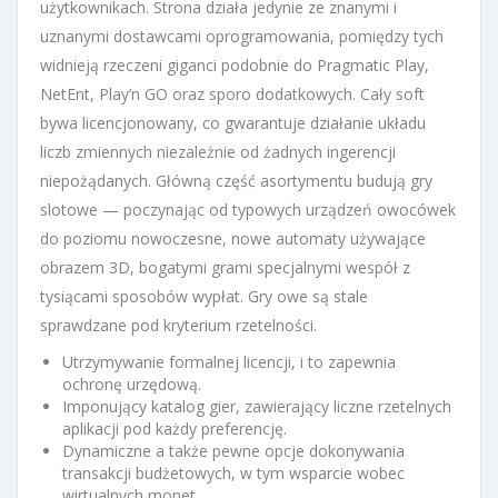
użytkownikach. Strona działa jedynie ze znanymi i
uznanymi dostawcami oprogramowania, pomiędzy tych
widnieją rzeczeni giganci podobnie do Pragmatic Play,
NetEnt, Play’n GO oraz sporo dodatkowych. Cały soft
bywa licencjonowany, co gwarantuje działanie układu
liczb zmiennych niezależnie od żadnych ingerencji
niepożądanych. Główną część asortymentu budują gry
slotowe — poczynając od typowych urządzeń owocówek
do poziomu nowoczesne, nowe automaty używające
obrazem 3D, bogatymi grami specjalnymi wespół z
tysiącami sposobów wypłat. Gry owe są stale
sprawdzane pod kryterium rzetelności.
Utrzymywanie formalnej licencji, i to zapewnia
ochronę urzędową.
Imponujący katalog gier, zawierający liczne rzetelnych
aplikacji pod każdy preferencję.
Dynamiczne a także pewne opcje dokonywania
transakcji budżetowych, w tym wsparcie wobec
wirtualnych monet.