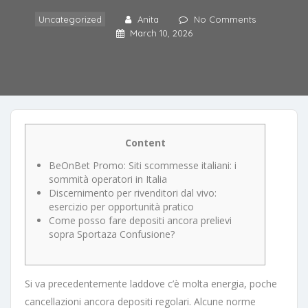
Uncategorized
Anita
No Comments
March 10, 2026
Content
BeOnBet Promo: Siti scommesse italiani: i
sommità operatori in Italia
Discernimento per rivenditori dal vivo:
esercizio per opportunità pratico
Come posso fare depositi ancora prelievi
sopra Sportaza Confusione?
Si va precedentemente laddove c’è molta energia, poche
cancellazioni ancora depositi regolari. Alcune norme