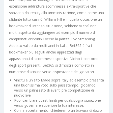
estensione addirittura scommesse extra-sportive che
spaziano dai reality alla amministrazione, come come una
sfidante lotto casinò. William Hill è in quella occasione un
bookmaker di intenso situazione, sebbene vi così non
molti aspetto da aggiungere ad esempio il numero di
campionati disponibili verso la partita Live Streaming.
Addetto valido da molti anni in Italia, Bet365 è fra i
bookmaker più seguiti anche apprezzati dagli
appassionati di scommesse sportive. Vicino il contorno
degli sport presenti, Bet365 si dimostra completo in
numerose discipline verso disposizione dei giocatori.
Vincitu è un sito Made sopra Italy ad esempio presenta
una buonissima voto sullo passatempo, giocando
verso un palinsesto di eventi pre competizione di
nuovo live.
Puoi cambiare questi limiti per qualsivoglia situazione
verso governare superiore la tua interesse.
Con la accertamento, chiederemo un bravura di dazio