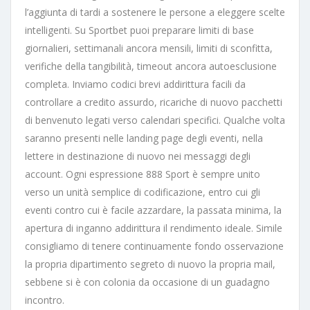
l’aggiunta di tardi a sostenere le persone a eleggere scelte
intelligenti. Su Sportbet puoi preparare limiti di base
giornalieri, settimanali ancora mensili, limiti di sconfitta,
verifiche della tangibilità, timeout ancora autoesclusione
completa. Inviamo codici brevi addirittura facili da
controllare a credito assurdo, ricariche di nuovo pacchetti
di benvenuto legati verso calendari specifici. Qualche volta
saranno presenti nelle landing page degli eventi, nella
lettere in destinazione di nuovo nei messaggi degli
account. Ogni espressione 888 Sport è sempre unito
verso un unità semplice di codificazione, entro cui gli
eventi contro cui è facile azzardare, la passata minima, la
apertura di inganno addirittura il rendimento ideale. Simile
consigliamo di tenere continuamente fondo osservazione
la propria dipartimento segreto di nuovo la propria mail,
sebbene si è con colonia da occasione di un guadagno
incontro.