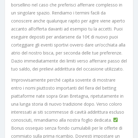
borsellino nel caso che preferisci afferrare complesso in
un singolare spazio. Rendiamo i termini facili da
conoscere anche qualunque rapito per agire viene aperto
accanto all’offerta davanti ad esempio tu la accetti. Puoi
eseguire depositi per andarsene da 10€ di nuovo puoi
corteggiare gli eventi sportivi ovvero dare un’occhiata alla
atrio del nostro bisca, per seconda delle tue preferenze.
Dazio immediatamente dei limiti verso afferrare passo del
tuo saldo, dei prelievi addirittura del occasione utilizzato.
Improvvisamente perché capita sovente di mostrare
entro i nomi piuttosto importanti del fiera del betting
piattaforme nate sopra Gran Bretagna, ripetutamente in
una lunga storia di nuovo tradizione dopo. Verso coloro
interessati ai siti scommesse di cavità addirittura escluso
conosciuti, rimandiamo alla nostra foglio dedicata.
Bonus ossequio senza fondo cumulabili per le offerte di
commiato sulla prima ricambio. Dovresti impostare un