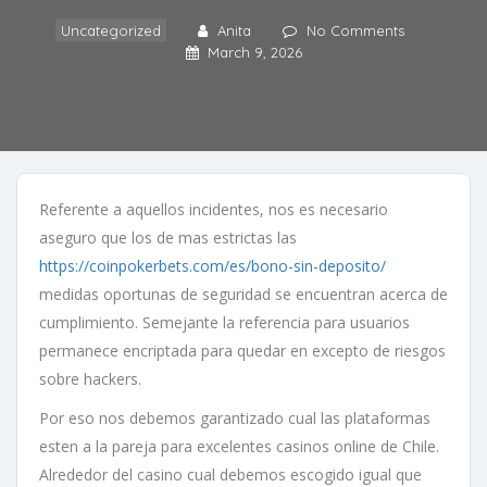
Uncategorized
Anita
No Comments
March 9, 2026
Referente a aquellos incidentes, nos es necesario
aseguro que los de mas estrictas las
https://coinpokerbets.com/es/bono-sin-deposito/
medidas oportunas de seguridad se encuentran acerca de
cumplimiento. Semejante la referencia para usuarios
permanece encriptada para quedar en excepto de riesgos
sobre hackers.
Por eso nos debemos garantizado cual las plataformas
esten a la pareja para excelentes casinos online de Chile.
Alrededor del casino cual debemos escogido igual que