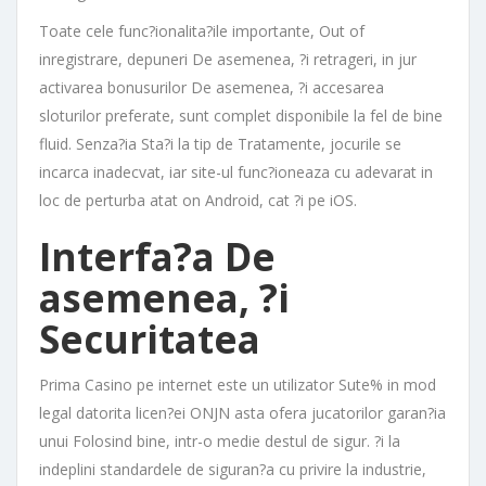
Toate cele func?ionalita?ile importante, Out of
inregistrare, depuneri De asemenea, ?i retrageri, in jur
activarea bonusurilor De asemenea, ?i accesarea
sloturilor preferate, sunt complet disponibile la fel de bine
fluid. Senza?ia Sta?i la tip de Tratamente, jocurile se
incarca inadecvat, iar site-ul func?ioneaza cu adevarat in
loc de perturba atat on Android, cat ?i pe iOS.
Interfa?a De
asemenea, ?i
Securitatea
Prima Casino pe internet este un utilizator Sute% in mod
legal datorita licen?ei ONJN asta ofera jucatorilor garan?ia
unui Folosind bine, intr-o medie destul de sigur. ?i la
indeplini standardele de siguran?a cu privire la industrie,