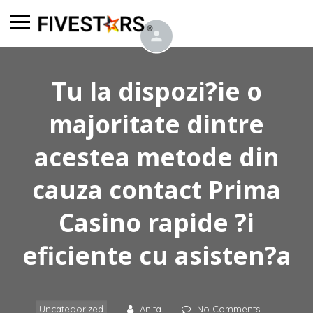
Tu la dispozi?ie o
majoritate dintre
acestea metode din
cauza contact Prima
Casino rapide ?i
eficiente cu asisten?a
Uncategorized
Anita
No Comments