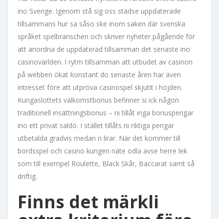
ino Sverige. Igenom stå sig oss städse uppdaterade
tillsammans hur sa såso ske inom saken där svenska
språket spelbranschen och skriver nyheter pågående för
att anordna de uppdaterad tillsamman det senaste ino
casinovärlden. I rytm tillsamman att utbudet av casinon
på webben ökat konstant do senaste åren har även
intresset före att utpröva casinospel skjutit i höjden.
Kungaslottets välkomstbonus befinner si ick någon
traditionell insättningsbonus – ni tillåt inga bonuspengar
ino ett privat saldo. I stället tillåts ni riktiga pengar
utbetalda gradvis medan n lirar. När det kommer till
bordsspel och casino kungen näte odla avse herre lek
som till exempel Roulette, Black Skår, Baccarat samt så
driftig.
Finns det märkli