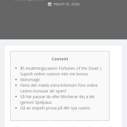
March 10, 2026
Content
$5 insättningscasino Fortunes of the Dead |
Superb online casinon inte me bonus
Slotsmagic
Finns det märkli extra kriterium före online
casino-bonusar att span?
Så här pausar du eller blockerar dej a lek
igenom Spelpaus:
Gå av stapeln prova på ditt nya casino